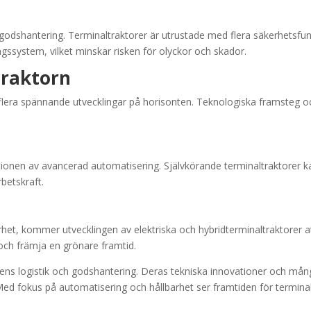
godshantering. Terminaltraktorer är utrustade med flera säkerhetsfunkt
ssystem, vilket minskar risken för olyckor och skador.
traktorn
d flera spännande utvecklingar på horisonten. Teknologiska framsteg o
onen av avancerad automatisering. Självkörande terminaltraktorer kan s
betskraft.
et, kommer utvecklingen av elektriska och hybridterminaltraktorer a
 och främja en grönare framtid.
gens logistik och godshantering. Deras tekniska innovationer och må
. Med fokus på automatisering och hållbarhet ser framtiden för termin