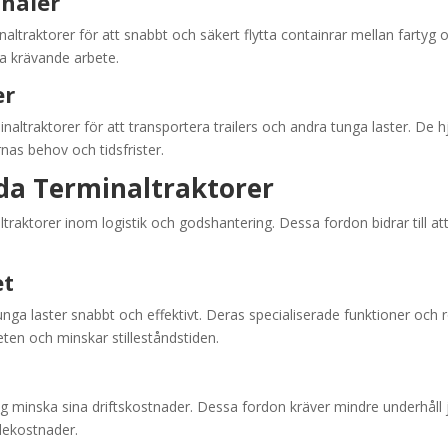
naler
altraktorer för att snabbt och säkert flytta containrar mellan farty
a krävande arbete.
er
ltraktorer för att transportera trailers och andra tunga laster. De hjä
rnas behov och tidsfrister.
da Terminaltraktorer
ltraktorer inom logistik och godshantering. Dessa fordon bidrar till a
et
unga laster snabbt och effektivt. Deras specialiserade funktioner och 
teten och minskar stilleståndstiden.
 minska sina driftskostnader. Dessa fordon kräver mindre underhåll jä
andekostnader.