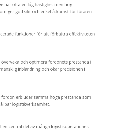
 De har ofta en låg hastighet men hög
 som ger god sikt och enkel åtkomst för föraren.
erade funktioner för att förbättra effektiviteten
t övervaka och optimera fordonets prestanda i
 mänsklig inblandning och ökar precisionen i
essa fordon erbjuder samma höga prestanda som
ållbar logistikverksamhet.
l en central del av många logistikoperationer.