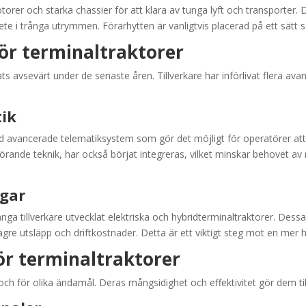
torer och starka chassier för att klara av tunga lyft och transporter.
ete i trånga utrymmen. Förarhytten är vanligtvis placerad på ett sätt
ör terminaltraktorer
 avsevärt under de senaste åren. Tillverkare har införlivat flera avanc
tik
d avancerade telematiksystem som gör det möjligt för operatörer at
örande teknik, har också börjat integreras, vilket minskar behovet av
ngar
ga tillverkare utvecklat elektriska och hybridterminaltraktorer. D
ägre utsläpp och driftkostnader. Detta är ett viktigt steg mot en mer h
r terminaltraktorer
och för olika ändamål. Deras mångsidighet och effektivitet gör dem til